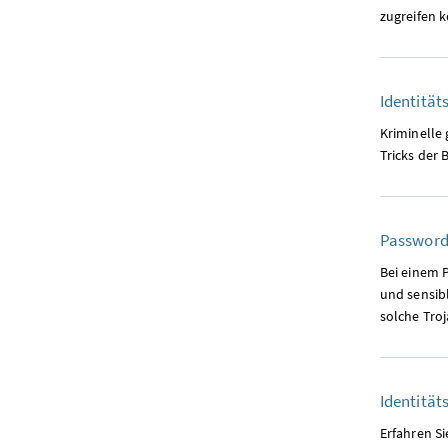
zugreifen k
Identität
Kriminelle
Tricks der 
Password 
Bei einem P
und sensibl
solche Tro
Identität
Erfahren Si