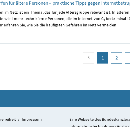
rfen für ältere Personen
– praktische Tipps gegen Internetbetru
en im Netz ist ein Thema, das für jede Altersgruppe relevant ist. In ältere
denziell mehr technikferne Personen, die im Internet
von Cyberkriminalitä
r erfahren Sie, wie Sie die häufigsten Gefahren im Netz vermeiden.
vorherige Seite
Seite
(aktuell)
Seite
1
2
refreiheit
/
Impressum
Eine Webseite des Bundeskanzlera
Informationstechnologie - Austria