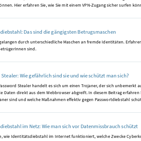
önnen. Hier erfahren Sie, wie Sie mit einem VPN-Zugang sicher surfen kön
sdiebstahl: Das sind die gängigsten Betrugsmaschen
 gelangen durch unterschiedliche Maschen an fremde Identitäten. Erfahren
BetrügerInnen sind.
Stealer: Wie gefährlich sind sie und wie schützt man sich?
assword Stealer handelt es sich um einen Trojaner, der sich unbemerkt a
e Daten direkt aus dem Webbrowser abgreift. In diesem Beitrag erfahren S
janer sind und welche Maßnahmen effektiv gegen Passwortdiebstahl schü
sdiebstahl im Netz: Wie man sich vor Datenmissbrauch schützt
e, wie Identitätsdiebstahl im Internet funktioniert, welche Zwecke Cyber