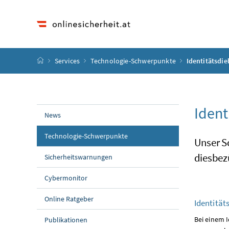
Accesskey
Accesskey
Accesskey
Accesskey
Zum Inhalt
Zum Hauptmenü
Zum Untermenü
Zur Suche
[4]
[1]
[3]
[2]
Startseite
Services
Technologie-Schwerpunkte
Identitätsdie
Ident
News
Technologie-Schwerpunkte
Unser S
diesbe
Sicherheitswarnungen
Cybermonitor
Online Ratgeber
Identität
Bei einem 
Publikationen