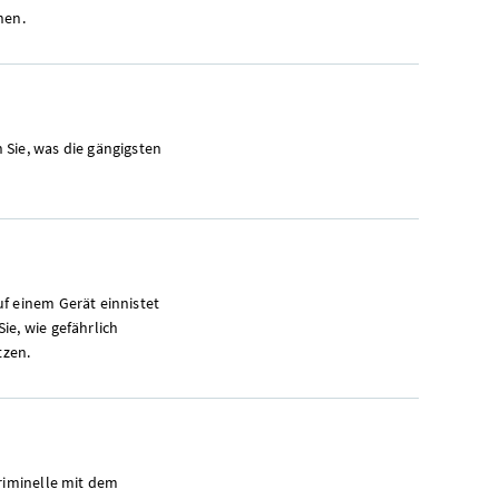
nen.
 Sie, was die gängigsten
uf einem Gerät einnistet
ie, wie gefährlich
tzen.
kriminelle mit dem