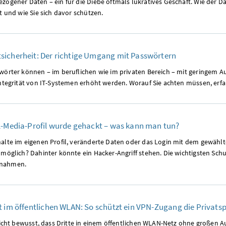
zogener Daten – ein für die Diebe oftmals lukratives Geschäft. Wie der D
t und wie Sie sich davor schützen.
icherheit: Der richtige Umgang mit Passwörtern
wörter können – im beruflichen wie im privaten Bereich – mit geringem A
ntegrität von IT-Systemen erhöht werden. Worauf Sie achten müssen, erfah
l-Media-Profil wurde gehackt – was kann man tun?
alte im eigenen Profil, veränderte Daten oder das Login mit dem gewählte
 möglich? Dahinter könnte ein Hacker-Angriff stehen. Die wichtigsten Sch
nahmen.
t im öffentlichen WLAN: So schützt ein VPN-Zugang die Privats
 nicht bewusst, dass Dritte in einem öffentlichen WLAN-Netz ohne großen 