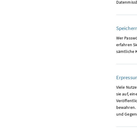
Datenmissb
Speichern
Wer Passwör
erfahren S
sämtliche 
Erpressun
Viele Nutze
sie auf, e
Veröffentli
bewahren. 
und Gege