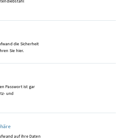
atendiebstahl
ufwand die Sicherheit
ren Sie hier.
n Passwort ist gar
utz- und
phäre
Aufwand auf ihre Daten