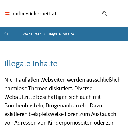
Accesskey
Accesskey
Accesskey
Accesskey
Zum Inhalt
Zum Hauptmenü
Zum Untermenü
Zur Suche
[4]
[1]
[3]
[2]
Suche ein
Nav
Startseite
…
Websurfen
Illegale Inhalte
Illegale Inhalte
Nicht auf allen Webseiten werden ausschließlich
harmlose Themen diskutiert. Diverse
Webauftritte beschäftigen sich auch mit
Bombenbasteln, Drogenanbau
etc.
Dazu
existieren beispielsweise Foren zum Austausch
von Adressen von Kinderpornoseiten oder zur