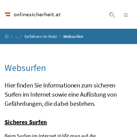
Accesskey
Accesskey
Accesskey
Accesskey
Zum Inhalt
Zum Hauptmenü
Zum Untermenü
Zur Suche
[4]
[1]
[3]
[2]
Suche ein
Nav
Startseite
…
Gefahren im Netz
Websurfen
Websurfen
Hier finden Sie Informationen zum sicheren
Surfen im Internet sowie eine Auflistung von
Gefährdungen, die dabei bestehen.
Sicheres Surfen
Beim Surfen im Internet stößt man auf die