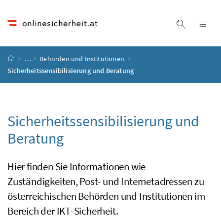
Accesskey
Accesskey
Accesskey
Accesskey
Zum Inhalt
Zum Hauptmenü
Zum Untermenü
Zur Suche
[4]
[1]
[3]
[2]
Suche ein
Nav
Startseite
…
Behörden und Institutionen
Sicherheitssensibilisierung und Beratung
Sicherheitssensibilisierung und
Beratung
Hier finden Sie Informationen wie
Zuständigkeiten, Post- und Internetadressen zu
österreichischen Behörden und Institutionen im
Bereich der
IKT
-Sicherheit.