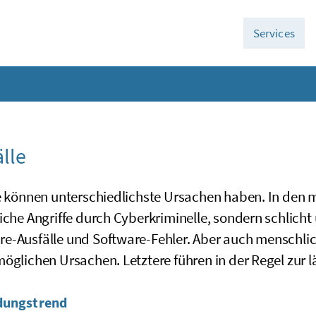
Services
älle
e können unterschiedlichste Ursachen haben. In den m
iche Angriffe durch
Cyber
kriminelle, sondern schlicht
re
-Ausfälle und
Software
-Fehler. Aber auch menschli
möglichen Ursachen. Letztere führen in der Regel zur 
dungstrend