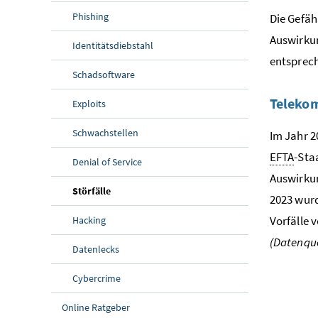
Phishing
Die Gefäh
Auswirkun
Identitätsdiebstahl
entsprec
Schadsoftware
Telekom
Exploits
Schwachstellen
Im Jahr 
EFTA
-Sta
Denial of Service
Auswirkun
(aktuelle Seite)
Störfälle
2023 wurd
Vorfälle 
Hacking
(Datenque
Datenlecks
Cybercrime
Online Ratgeber