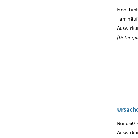
Mobilfunk
- am häuf
Auswirkun
(Datenque
Ursach
Rund 60 P
Auswirku