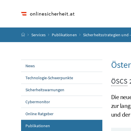
Accesskey
Accesskey
Accesskey
Accesskey
Zum Inhalt
Zum Hauptmenü
Zum Untermenü
Zur Suche
[4]
[1]
[3]
[2]
Startseite
Services
Publikationen
Sicherheitsstrategien und -
Öster
News
Technologie-Schwerpunkte
ÖSCS
Sicherheitswarnungen
Die neu
Cybermonitor
zur lang
und der
Online Ratgeber
Publikationen