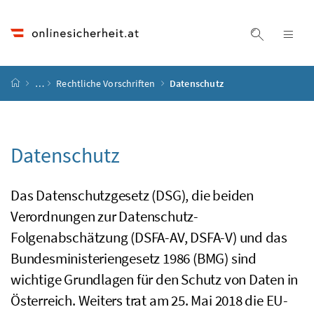
Accesskey
Accesskey
Accesskey
Accesskey
Zum Inhalt
Zum Hauptmenü
Zum Untermenü
Zur Suche
[4]
[1]
[3]
[2]
Suche ein
Nav
Startseite
…
Rechtliche Vorschriften
Datenschutz
Datenschutz
Das Datenschutzgesetz (DSG), die beiden
Verordnungen zur Datenschutz-
Folgenabschätzung (DSFA-AV, DSFA-V) und das
Bundesministeriengesetz 1986 (BMG) sind
wichtige Grundlagen für den Schutz von Daten in
Österreich. Weiters trat am 25. Mai 2018 die
EU
-