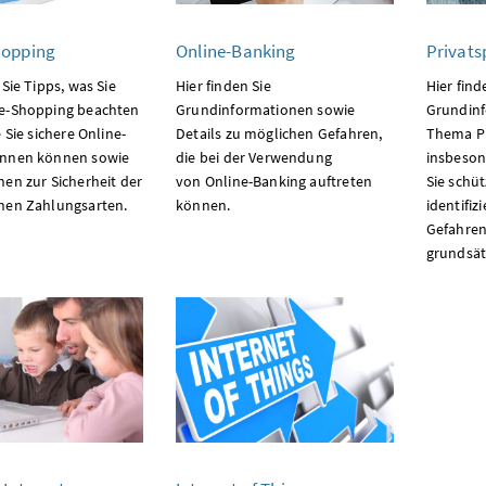
hopping
Online-Banking
Privats
 Sie Tipps, was Sie
Hier finden Sie
Hier find
e-Shopping beachten
Grundinformationen sowie
Grundin
e Sie sichere Online-
Details zu möglichen Gefahren,
Thema Pr
ennen können sowie
die bei der Verwendung
insbeson
nen zur Sicherheit der
von Online-Banking auftreten
Sie schü
nen Zahlungsarten.
können.
identifiz
Gefahren
grundsät