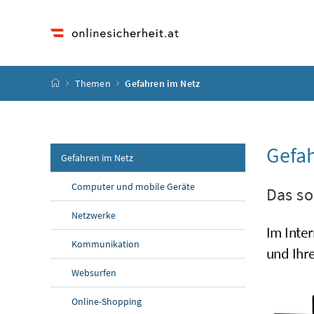
Accesskey
Accesskey
Accesskey
Accesskey
Zum Inhalt
Zum Hauptmenü
Zum Untermenü
Zur Suche
[4]
[1]
[3]
[2]
Startseite
Themen
Gefahren im Netz
Gefah
(aktuelle Seite)
Gefahren im Netz
Computer und mobile Geräte
Das so
Netzwerke
Im Inter
Kommunikation
und Ihre
Websurfen
Online-Shopping