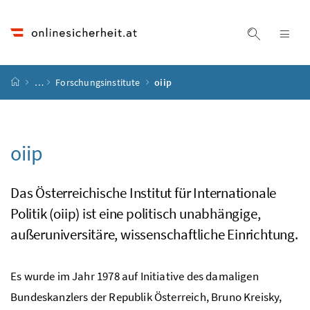
Accesskey
Accesskey
Accesskey
Accesskey
Zum Inhalt
Zum Hauptmenü
Zum Untermenü
Zur Suche
[4]
[1]
[3]
[2]
Suche ein
Nav
Startseite
…
Forschungsinstitute
oiip
oiip
Das Österreichische Institut für Internationale
Politik (oiip) ist eine politisch unabhängige,
außeruniversitäre, wissenschaftliche Einrichtung.
Es wurde im Jahr 1978 auf Initiative des damaligen
Bundeskanzlers der Republik Österreich, Bruno Kreisky,