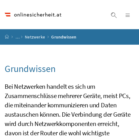
Accesskey
Accesskey
Accesskey
Accesskey
Zum Inhalt
Zum Hauptmenü
Zum Untermenü
Zur Suche
[4]
[1]
[3]
[2]
Suche ein
Nav
Startseite
…
Netzwerke
Grundwissen
Grundwissen
Bei Netzwerken handelt es sich um
Zusammenschlüsse mehrerer Geräte, meist
PCs
,
die miteinander kommunizieren und Daten
austauschen können. Die Verbindung der Geräte
wird durch Netzwerkkomponenten erreicht,
davon ist der
Router
die wohl wichtigste