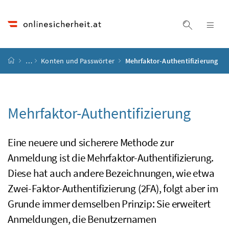
Accesskey
Accesskey
Accesskey
Accesskey
Zum Inhalt
Zum Hauptmenü
Zum Untermenü
Zur Suche
[4]
[1]
[3]
[2]
Suche ein
Nav
Startseite
…
Konten und Passwörter
Mehrfaktor-Authentifizierung
Mehrfaktor-Authentifizierung
Eine neuere und sicherere Methode zur
Anmeldung ist die Mehrfaktor-Authentifizierung.
Diese hat auch andere Bezeichnungen, wie etwa
Zwei-Faktor-Authentifizierung (2FA), folgt aber im
Grunde immer demselben Prinzip: Sie erweitert
Anmeldungen, die Benutzernamen