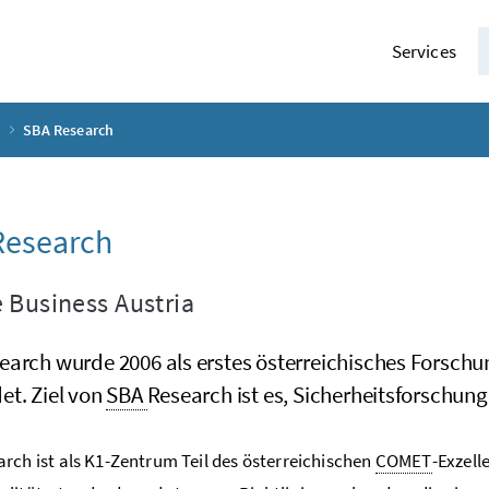
Services
e
SBA Research
Research
 Business Austria
earch
wurde 2006 als erstes österreichisches Forsch
et. Ziel von
SBA
Research
ist es, Sicherheitsforschun
rch ist als K1-Zentrum Teil des österreichischen
COMET
-Exzel