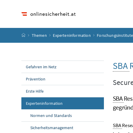
Accesskey
Accesskey
Accesskey
Accesskey
Zum Inhalt
Zum Hauptmenü
Zum Untermenü
Zur Suche
[4]
[1]
[3]
[2]
Startseite
Themen
Experteninformation
Forschungsinstitut
SBA
Gefahren im Netz
Prävention
Secure
Erste Hilfe
SBA
Res
Experteninformation
gegründ
Normen und Standards
SBA
Resea
Sicherheitsmanagement