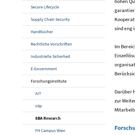
hohen Qua
Secure Lifecycle
garantier
Kooperat
Supply Chain Security
sind eng
Handbücher
Rechtliche Vorschriften
Im Bereic
Einzellös
Industrielle Sicherheit
organisat
E-Government
Berücksic
Forschungsinstitute
Darüber h
AIT
zur Weite
oiip
Mitarbeit
(aktuelle Seite)
SBA Research
Forsch
FH Campus Wien