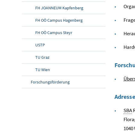
Organ
FH JOANNEUM Kapfenberg
Frage
FH OÖ Campus Hagenberg
FH OÖ Campus Steyr
Hera
USTP
Hardw
TU Graz
Forsch
TU Wien
Übers
Forschungsförderung
Adress
SBA
R
Flora
1040