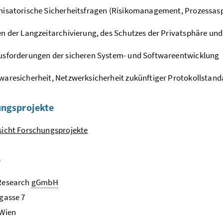
isatorische Sicherheitsfragen (Risikomanagement, Prozessasp
n der Langzeitarchivierung, des Schutzes der Privatsphäre und
usforderungen der sicheren System- und Softwareentwicklung
aresicherheit, Netzwerksicherheit zukünftiger Protokollstand
ungsprojekte
icht Forschungsprojekte
e
esearch
gGmbH
gasse 7
 Wien