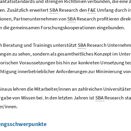
litätsstandards und strengen Richtlinien verbunden, die eine z
en. Zusätzlich erweitert
SBA
Research den
F&E
Umfang durch in
ionen, Partnerunternehmen von
SBA
Research profitieren dire
 in die gemeinsamen Forschungskooperationen eingebunden.
h Beratung und Trainings unterstützt
SBA
Research Unternehme
ungen zu sehen, sondern als gesamtheitliches Konzept im Unte
orischen Voraussetzungen bis hin zur konkreten Umsetzung te
htigung innerbetrieblicher Anforderungen zur Minimierung von
inaus lehren die Mitarbeiter/innen an zahlreichen Universität
rgabe von Wissen bei. In den letzten Jahren ist
SBA
Research sta
er/innen.
ungsschwerpunkte