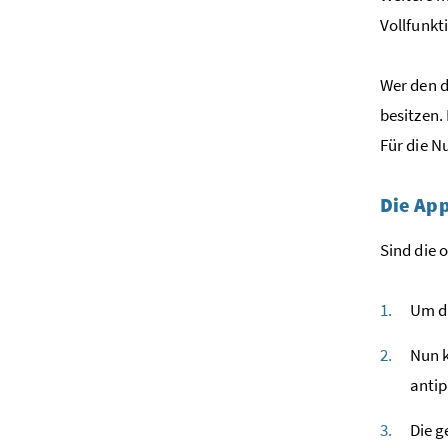
Vollfunkti
Wer den d
besitzen.
Für die N
Die App
Sind die 
Um di
Nun k
antip
Die g