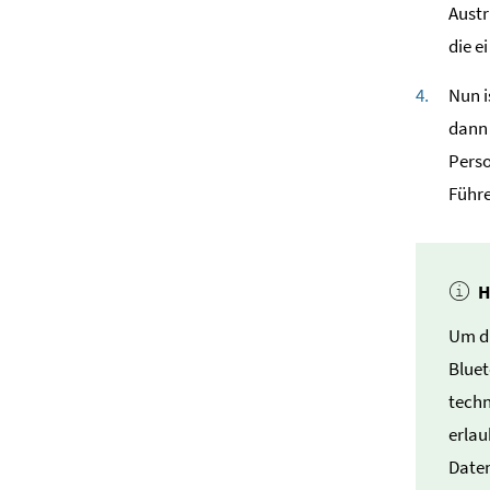
Austr
die e
Nun i
dann 
Perso
Führe
H
Um di
Bluet
techn
erlau
Date