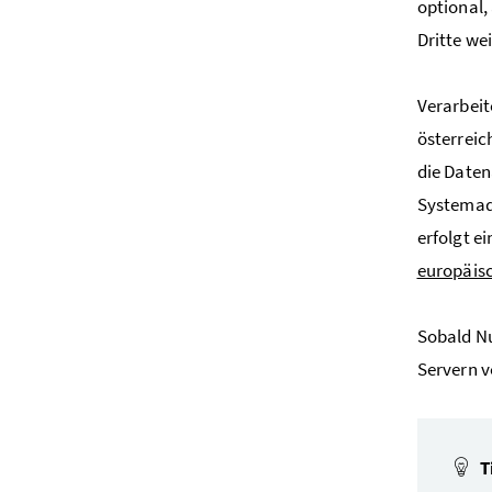
optional,
Dritte we
Verarbeit
österreic
die Daten
Systemadm
erfolgt e
europäisc
Sobald Nu
Servern 
T