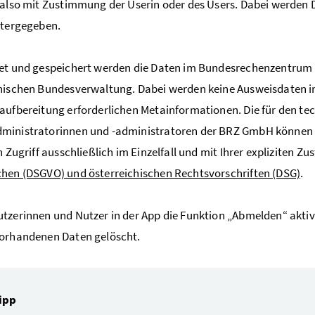
 also mit Zustimmung der Userin oder des Users. Dabei werden 
itergegeben.
et und gespeichert werden die Daten im Bundesrechenzentrum (
hischen Bundesverwaltung. Dabei werden keine Ausweisdaten in
aufbereitung erforderlichen Metainformationen. Die für den te
inistratorinnen und -administratoren der BRZ GmbH können au
in Zugriff ausschließlich im Einzelfall und mit Ihrer expliziten
hen (DSGVO) und österreichischen Rechtsvorschriften (DSG)
.
tzerinnen und Nutzer in der App die Funktion „Abmelden“ aktiv
vorhandenen Daten gelöscht.
ipp