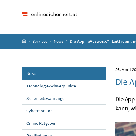
Accesskey
Accesskey
Accesskey
Accesskey
Zum Inhalt
Zum Hauptmenü
Zum Untermenü
Zur Suche
[4]
[1]
[3]
[2]
Startseite
Services
News
Die App "eAusweise": Leitfaden un
26. April 2
News
Die A
Technologie-Schwerpunkte
Die App 
Sicherheitswarnungen
kann, wi
Cybermonitor
Online Ratgeber
Publikationen