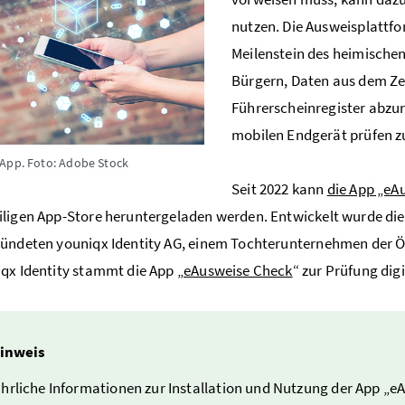
nutzen. Die Ausweisplattfor
Meilenstein des heimische
Bürgern, Daten aus dem Ze
Führerscheinregister abzur
mobilen Endgerät prüfen zu
-App.
Foto: Adobe Stock
Seit 2022 kann
die App „eA
iligen App-Store heruntergeladen werden. Entwickelt wurde d
ündeten youniqx Identity AG, einem Tochterunternehmen der Ös
qx Identity stammt die App „
eAusweise Check
“ zur Prüfung di
inweis
hrliche Informationen zur Installation und Nutzung der App „e