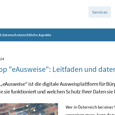
Services
d datenschutzrechtliche Aspekte
024
pp "eAusweise": Leitfaden und date
„eAusweise“ ist die digitale Ausweisplattform für Bür
e sie funktioniert und welchen Schutz Ihrer Daten sie bi
Wer in Österreich bei eine
vorweisen muss, kann daz