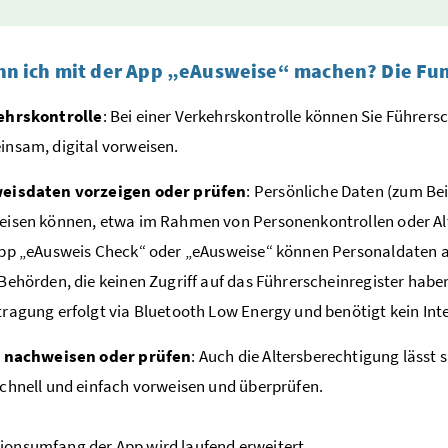
nn ich mit der App „eAusweise“ machen? Die Fun
ehrskontrolle
: Bei einer Verkehrskontrolle können Sie Führe
nsam, digital vorweisen.
eisdaten vorzeigen oder prüfen
: Persönliche Daten (zum B
isen können, etwa im Rahmen von Personenkontrollen oder Alte
App „eAusweis Check“ oder „eAusweise“ können Personaldaten
Behörden, die keinen Zugriff auf das Führerscheinregister habe
ragung erfolgt via Bluetooth Low Energy und benötigt kein Inte
r nachweisen oder prüfen
: Auch die Altersberechtigung lässt s
chnell und einfach vorweisen und überprüfen.
ionsumfang der App wird laufend erweitert.