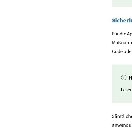
Sicher
Für die A
Maßnahme
Code oder
H
Lesen
Sämtliche
anwendung