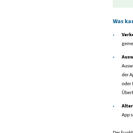
Was ka
Verk
gemei
Ausw
Auswe
der 
oder 
Übert
Alte
App s
Der Funkt