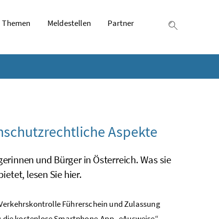
Themen
Meldestellen
Partner
Suche einb
nschutzrechtliche Aspekte
gerinnen und Bürger in Österreich. Was sie
etet, lesen Sie hier.
r Verkehrskontrolle Führerschein und Zulassung
u die kostenlose Smartphone-App „eAusweise“