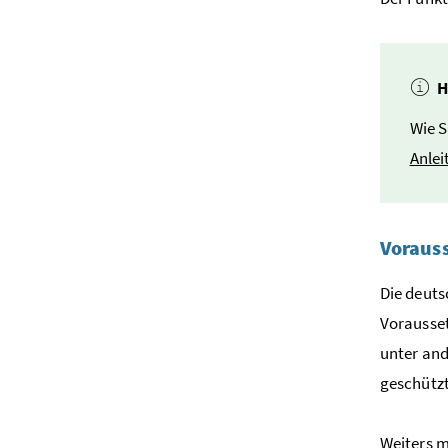
H
Wie S
Anlei
Voraus
Die deuts
Vorausset
unter and
geschütz
Weiters m