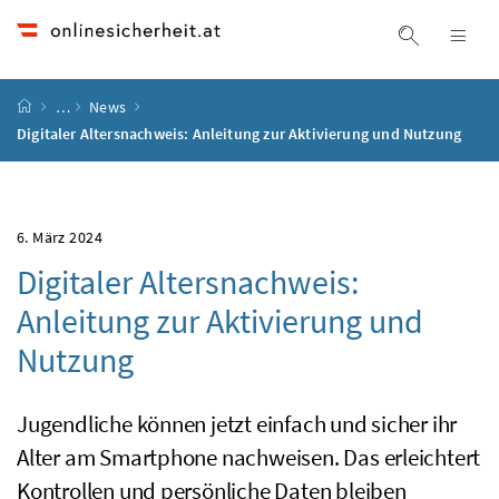
Accesskey
Accesskey
Accesskey
Accesskey
Zum Inhalt
Zum Hauptmenü
Zum Untermenü
Zur Suche
[4]
[1]
[3]
[2]
Suche ein
Nav
Startseite
…
News
Digitaler Altersnachweis: Anleitung zur Aktivierung und Nutzung
6. März 2024
Digitaler Altersnachweis:
Anleitung zur Aktivierung und
Nutzung
Jugendliche können jetzt einfach und sicher ihr
Alter am Smartphone nachweisen. Das erleichtert
Kontrollen und persönliche Daten bleiben