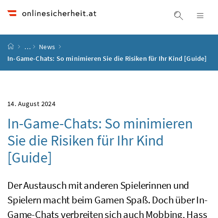
Accesskey
Accesskey
Accesskey
Accesskey
Zum Inhalt
Zum Hauptmenü
Zum Untermenü
Zur Suche
[4]
[1]
[3]
[2]
Suche ein
Nav
Startseite
…
News
In-Game-Chats: So minimieren Sie die Risiken für Ihr Kind [Guide]
14. August 2024
In-Game-Chats: So minimieren
Sie die Risiken für Ihr Kind
[Guide]
Der Austausch mit anderen Spielerinnen und
Spielern macht beim Gamen Spaß. Doch über In-
Game-Chats verbreiten sich auch Mobbing, Hass