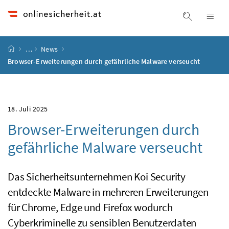
Accesskey
Accesskey
Accesskey
Accesskey
Zum Inhalt
Zum Hauptmenü
Zum Untermenü
Zur Suche
[4]
[1]
[3]
[2]
Suche ein
Nav
Startseite
…
News
Browser-Erweiterungen durch gefährliche Malware verseucht
18. Juli 2025
Browser-Erweiterungen durch
gefährliche Malware verseucht
Das Sicherheitsunternehmen Koi Security
entdeckte Malware in mehreren Erweiterungen
für Chrome, Edge und Firefox wodurch
Cyberkriminelle zu sensiblen Benutzerdaten