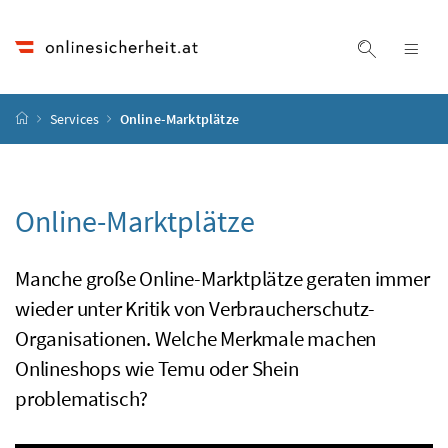
Accesskey
Accesskey
Accesskey
Accesskey
Zum Inhalt
Zum Hauptmenü
Zum Untermenü
Zur Suche
[4]
[1]
[3]
[2]
Suche ein
Nav
Startseite
Services
Online-Marktplätze
Online-Marktplätze
Manche große Online-Marktplätze geraten immer
wieder unter Kritik von Verbraucherschutz-
Organisationen. Welche Merkmale machen
Onlineshops wie Temu oder Shein
problematisch?