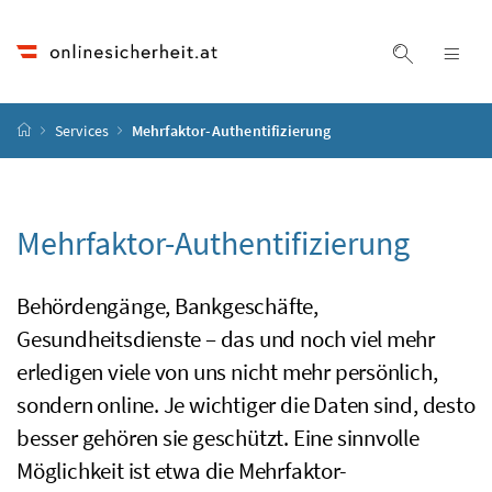
Accesskey
Accesskey
Accesskey
Accesskey
Zum Inhalt
Zum Hauptmenü
Zum Untermenü
Zur Suche
[4]
[1]
[3]
[2]
Suche ein
Nav
Startseite
Services
Mehrfaktor-Authentifizierung
Mehrfaktor-Authentifizierung
Behördengänge, Bankgeschäfte,
Gesundheitsdienste – das und noch viel mehr
erledigen viele von uns nicht mehr persönlich,
sondern online. Je wichtiger die Daten sind, desto
besser gehören sie geschützt. Eine sinnvolle
Möglichkeit ist etwa die Mehrfaktor-