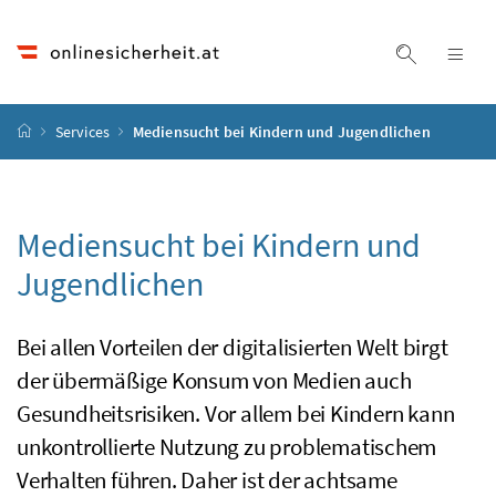
Accesskey
Accesskey
Accesskey
Accesskey
Zum Inhalt
Zum Hauptmenü
Zum Untermenü
Zur Suche
[4]
[1]
[3]
[2]
Suche ein
Nav
Startseite
Services
Mediensucht bei Kindern und Jugendlichen
Mediensucht bei Kindern und
Jugendlichen
Bei allen Vorteilen der digitalisierten Welt birgt
der übermäßige Konsum von Medien auch
Gesundheitsrisiken. Vor allem bei Kindern kann
unkontrollierte Nutzung zu problematischem
Verhalten führen. Daher ist der achtsame