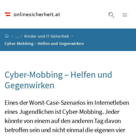
Accesskey
Accesskey
Accesskey
Accesskey
Zum Inhalt
Zum Hauptmenü
Zum Untermenü
Zur Suche
[4]
[1]
[3]
[2]
Suche ein
Nav
Startseite
…
Kinder und IT-Sicherheit
Cyber-Mobbing – Helfen und Gegenwirken
Cyber-Mobbing – Helfen und
Gegenwirken
Eines der
Worst-Case
-Szenarios im Internetleben
eines Jugendlichen ist
Cyber-Mobbing
. Jeder
könnte von einem auf den anderen Tag davon
betroffen sein und nicht einmal die eigenen vier