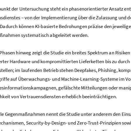
punkt der Untersuchung steht ein phasenorientierter Ansatz en
sdienstes – von der Implementierung über die Zulassung und de
 Dadurch können KI-basierte Bedrohungen präzise den jeweilig
nahmen systematisch abgeleitet werden.
 Phasen hinweg zeigt die Studie ein breites Spektrum an Risiken
rter Hardware und kompromittierten Lieferketten bis zu durc
ellen; im laufenden Betrieb stehen Deepfakes, Phishing, komp
griffe auf Überwachungs- und Machine-Learning-Systeme im Vo
sinformationskampagnen, gefälschte Mitteilungen oder manip
chkeit von Vertrauensdiensten erheblich beeinträchtigen.
ale Gegenmaßnahmen nennt die Studie unter anderem den Einsat
hanismen, Security-by-Design- und Zero-Trust-Prinzipien sowie