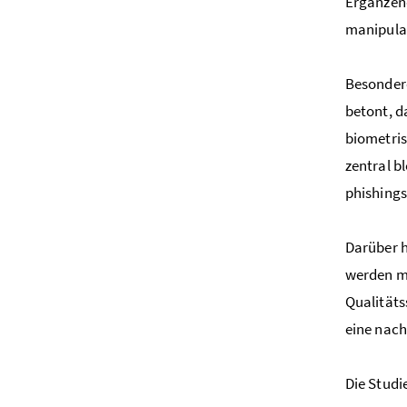
Ergänzend
manipulat
Besondere
betont, 
biometris
zentral b
phishings
Darüber h
werden mu
Qualitäts
eine nach
Die Studi