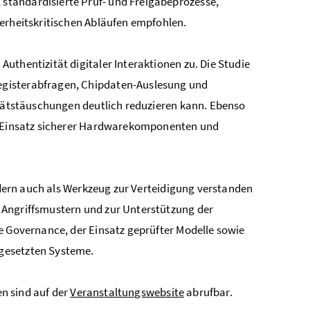
standardisierte Prüf- und Freigabeprozesse,
herheitskritischen Abläufen empfohlen.
uthentizität digitaler Interaktionen zu. Die Studie
egisterabfragen, Chipdaten-Auslesung und
itätstäuschungen deutlich reduzieren kann. Ebenso
er Einsatz sicherer Hardwarekomponenten und
ondern auch als Werkzeug zur Verteidigung verstanden
 Angriffsmustern und zur Unterstützung der
e Governance, der Einsatz geprüfter Modelle sowie
gesetzten Systeme.
en sind auf der
Veranstaltungswebsite
abrufbar.