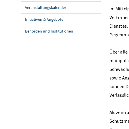
Veranstaltungskalender
Im Mittel
Vertrauen
Initiativen & Angebote
Dienstes.
Behörden und Institutionen
Gegenmaß
Über alle
manipulie
Schwachst
sowie An
können De
Verlässli
Als zentr
Schutzmec