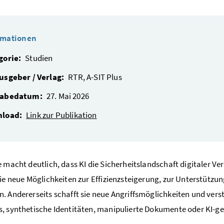
rmationen
gorie:
Studien
usgeber / Verlag:
RTR, A-SIT Plus
abedatum:
27. Mai 2026
load:
Link zur Publikation
e macht deutlich, dass KI die Sicherheitslandschaft digitaler V
sie neue Möglichkeiten zur Effizienzsteigerung, zur Unterstützu
. Andererseits schafft sie neue Angriffsmöglichkeiten und ve
, synthetische Identitäten, manipulierte Dokumente oder KI-ges