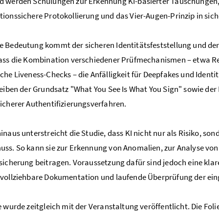
 werden Schulungen zur Erkennung KI-basierter Täuschungen, 
ionssichere Protokollierung und das Vier-Augen-Prinzip in sic
 Bedeutung kommt der sicheren Identitätsfeststellung und der A
dass die Kombination verschiedener Prüfmechanismen – etwa R
che Liveness-Checks – die Anfälligkeit für Deepfakes und Ident
leiben der Grundsatz "What You See Is What You Sign" sowie d
icherer Authentifizierungsverfahren.
inaus unterstreicht die Studie, dass KI nicht nur als Risiko, s
ss. So kann sie zur Erkennung von Anomalien, zur Analyse von
sicherung beitragen. Voraussetzung dafür sind jedoch eine klar
vollziehbare Dokumentation und laufende Überprüfung der ein
e wurde zeitgleich mit der Veranstaltung veröffentlicht. Die Foli