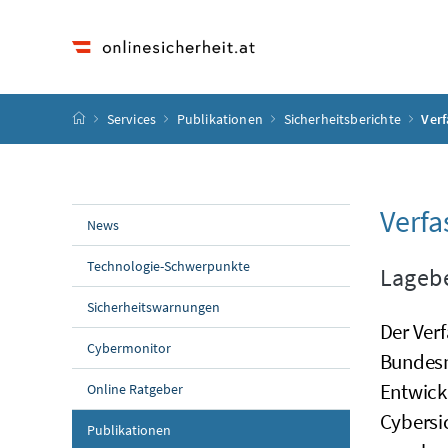
Accesskey
Accesskey
Accesskey
Accesskey
Zum Inhalt
Zum Hauptmenü
Zum Untermenü
Zur Suche
[4]
[1]
[3]
[2]
Startseite
Services
Publikationen
Sicherheitsberichte
Verf
Verfa
News
Technologie-Schwerpunkte
Lagebe
Sicherheitswarnungen
Der Ver
Cybermonitor
Bundesmi
Entwick
Online Ratgeber
Cybersic
Publikationen