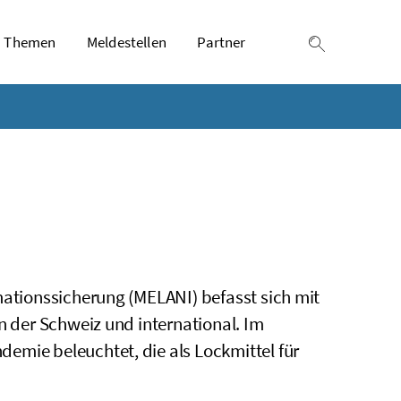
Themen
Meldestellen
Partner
Suche einb
mationssicherung (MELANI) befasst sich mit
n der Schweiz und international. Im
emie beleuchtet, die als Lockmittel für