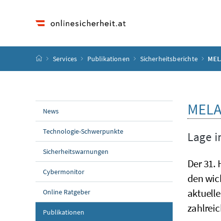
Accesskey
Accesskey
Accesskey
Accesskey
Zum Inhalt
Zum Hauptmenü
Zum Untermenü
Zur Suche
[4]
[1]
[3]
[2]
Startseite
Services
Publikationen
Sicherheitsberichte
MELA
MELA
News
Technologie-Schwerpunkte
Lage i
Sicherheitswarnungen
Der 31.
Cybermonitor
den wich
aktuell
Online Ratgeber
zahlreic
Publikationen