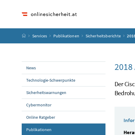
Accesskey
Accesskey
Accesskey
Accesskey
Zum Inhalt
Zum Hauptmenü
Zum Untermenü
Zur Suche
[4]
[1]
[3]
[2]
Startseite
Services
Publikationen
Sicherheitsberichte
2018
2018
News
Technologie-Schwerpunkte
Der Cisc
Bedrohu
Sicherheitswarnungen
Cybermonitor
Online Ratgeber
Info
Publikationen
Hera