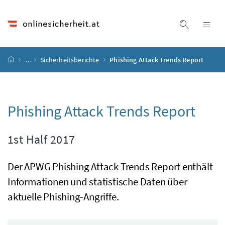
Accesskey
Accesskey
Accesskey
Accesskey
Zum Inhalt
Zum Hauptmenü
Zum Untermenü
Zur Suche
[4]
[1]
[3]
[2]
Suche ein
Nav
Startseite
…
Sicherheitsberichte
Phishing Attack Trends Report
Phishing Attack Trends Report
1st Half 2017
Der
APWG
Phishing Attack Trends Report enthält
Informationen und statistische Daten über
aktuelle Phishing-Angriffe.