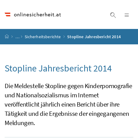
Accesskey
Accesskey
Accesskey
Accesskey
Zum Inhalt
Zum Hauptmenü
Zum Untermenü
Zur Suche
[4]
[1]
[3]
[2]
Suche ein
Nav
Startseite
…
Sicherheitsberichte
Stopline Jahresbericht 2014
Stopline
Jahresbericht 2014
Die Meldestelle Stopline gegen Kinderpornografie
und Nationalsozialismus im Internet
veröffentlicht jährlich einen Bericht über ihre
Tätigkeit und die Ergebnisse der eingegangenen
Meldungen.