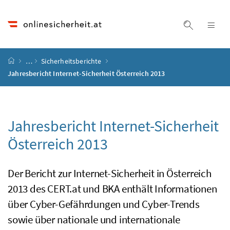
Accesskey
Accesskey
Accesskey
Accesskey
Zum Inhalt
Zum Hauptmenü
Zum Untermenü
Zur Suche
[4]
[1]
[3]
[2]
Suche ein
Nav
Startseite
…
Sicherheitsberichte
Jahresbericht Internet-Sicherheit Österreich 2013
Jahresbericht Internet-Sicherheit
Österreich 2013
Der Bericht zur Internet-Sicherheit in Österreich
2013 des
CERT.at
und
BKA
enthält Informationen
über Cyber-Gefährdungen und Cyber-Trends
sowie über nationale und internationale