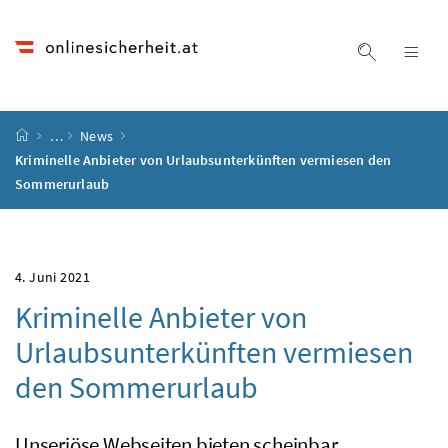
Accesskey
Accesskey
Accesskey
Accesskey
Zum Inhalt
Zum Hauptmenü
Zum Untermenü
Zur Suche
[4]
[1]
[3]
[2]
Suche ein
Nav
Startseite
…
News
Kriminelle Anbieter von Urlaubsunterkünften vermiesen den
Sommerurlaub
4. Juni 2021
Kriminelle Anbieter von
Urlaubsunterkünften vermiesen
den Sommerurlaub
Unseriöse Webseiten bieten scheinbar