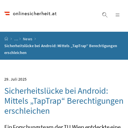
Accesskey
Accesskey
Accesskey
Accesskey
Zum Inhalt
Zum Hauptmenü
Zum Untermenü
Zur Suche
[4]
[1]
[3]
[2]
Suche ein
Nav
Startseite
…
News
Sicherheitslücke bei Android: Mittels „TapTrap“ Berechtigungen
erschleichen
29. Juli 2025
Sicherheitslücke bei Android:
Mittels „TapTrap“ Berechtigungen
erschleichen
Ein Forschungsteam der TU Wien entdeckte eine