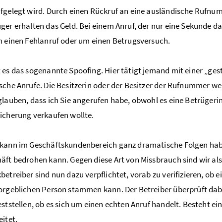
fgelegt wird. Durch einen Rückruf an eine ausländische Rufnu
ger erhalten das Geld. Bei einem Anruf, der nur eine Sekunde da
m einen Fehlanruf oder um einen Betrugsversuch.
 es das sogenannte Spoofing. Hier tätigt jemand mit einer „g
sche Anrufe. Die Besitzerin oder der Besitzer der Rufnummer wei
glauben, dass ich Sie angerufen habe, obwohl es eine Betrügerin
icherung verkaufen wollte.
kann im Geschäftskundenbereich ganz dramatische Folgen habe
äft bedrohen kann. Gegen diese Art von Missbrauch sind wir al
betreiber sind nun dazu verpflichtet, vorab zu verifizieren, ob
orgeblichen Person stammen kann. Der Betreiber überprüft dabe
eststellen, ob es sich um einen echten Anruf handelt. Besteht e
eitet.