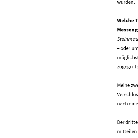
wurden.
Welche T
Messenge
Steinmau
– oder u
möglichst
zugegriff
Meine zwe
Verschlüs
nach eine
Der dritt
mitteilen