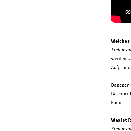
Welches 
Steinmau
werden ka
Aufgrund 
Dagegen e
Bei einer
kann.
Was ist
Steinmau