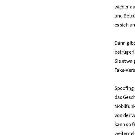
wieder au
und Betrü
es sich u
Dann gibt
betrügeri
Sie etwa 
Fake-Vers
Spoofing 
das Gesch
Mobilfunk
von der v
kann so f
weitergel