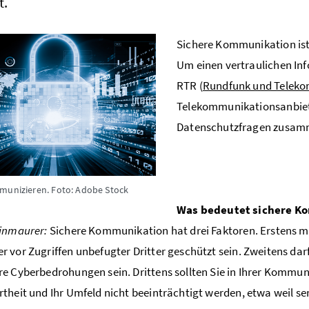
t.
Sichere Kommunikation ist
Um einen vertraulichen Inf
RTR (
Rundfunk und Telek
Telekommunikationsanbiete
Datenschutzfragen zusam
munizieren.
Foto: Adobe Stock
Was bedeutet sichere Ko
einmaurer:
Sichere Kommunikation hat drei Faktoren. Erstens 
 vor Zugriffen unbefugter Dritter geschützt sein. Zweitens dar
e Cyberbedrohungen sein. Drittens sollten Sie in Ihrer Kommuni
theit und Ihr Umfeld nicht beeinträchtigt werden, etwa weil s