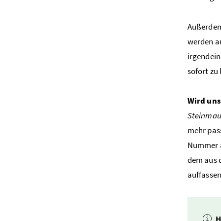
Außerdem 
werden au
irgendein
sofort zu
Wird uns
Steinmau
mehr pass
Nummer an
dem aus d
auffassen
H