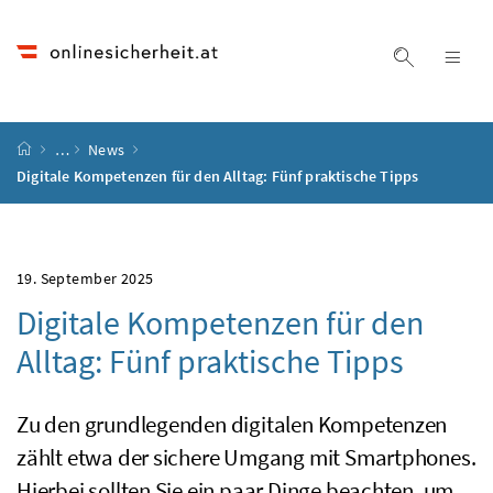
Accesskey
Accesskey
Accesskey
Accesskey
Zum Inhalt
Zum Hauptmenü
Zum Untermenü
Zur Suche
[4]
[1]
[3]
[2]
Suche ein
Nav
Startseite
…
News
Digitale Kompetenzen für den Alltag: Fünf praktische Tipps
19. September 2025
Digitale Kompetenzen für den
Alltag: Fünf praktische Tipps
Zu den grundlegenden digitalen Kompetenzen
zählt etwa der sichere Umgang mit Smartphones.
Hierbei sollten Sie ein paar Dinge beachten, um