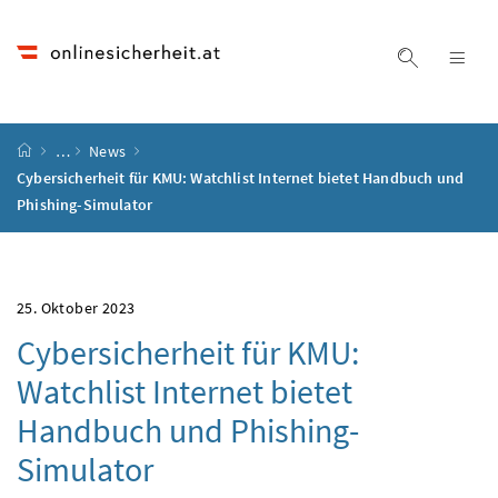
Accesskey
Accesskey
Accesskey
Accesskey
Zum Inhalt
Zum Hauptmenü
Zum Untermenü
Zur Suche
[4]
[1]
[3]
[2]
Suche ein
Nav
Startseite
…
News
Cybersicherheit für KMU: Watchlist Internet bietet Handbuch und
Phishing-Simulator
25. Oktober 2023
Cybersicherheit für KMU:
Watchlist Internet bietet
Handbuch und Phishing-
Simulator