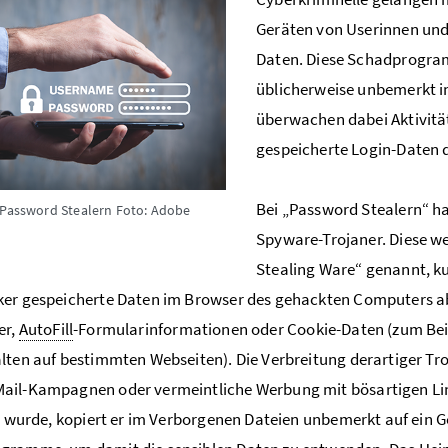
Geräten von Userinnen und
Daten. Diese Schadprogra
üblicherweise unbemerkt 
überwachen dabei Aktivit
gespeicherte Login-Daten 
Bei „Password Stealern“ h
 Password Stealern
Foto: Adobe
Spyware-Trojaner. Diese w
Stealing Ware“ genannt, k
er gespeicherte Daten im Browser des gehackten Computers abg
er,
AutoFill
-Formularinformationen oder Cookie-Daten (zum Beis
lten auf bestimmten Webseiten). Die Verbreitung derartiger Tr
ail-Kampagnen oder vermeintliche Werbung mit bösartigen Li
rt wurde, kopiert er im Verborgenen Dateien unbemerkt auf ein G