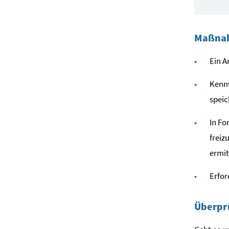
Maßnah
Ein A
Kennw
speic
In Fo
freiz
ermit
Erfor
Überpr