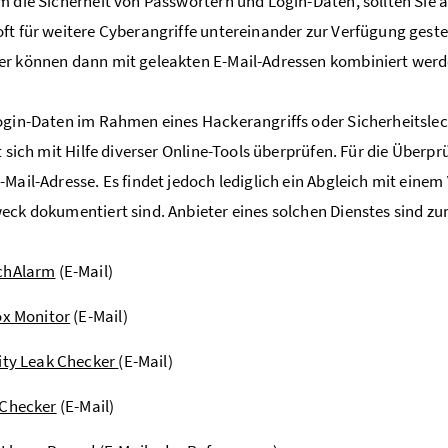
m die Sicherheit von Passwörtern und Login-Daten, sollten Si
ft für weitere Cyberangriffe untereinander zur Verfügung gestel
r können dann mit geleakten E-Mail-Adressen kombiniert werd
ogin-Daten im Rahmen eines Hackerangriffs oder Sicherheitsle
st sich mit Hilfe diverser Online-Tools überprüfen. Für die Über
-Mail-Adresse. Es findet jedoch lediglich ein Abgleich mit einem
eck dokumentiert sind. Anbieter eines solchen Dienstes sind zu
chAlarm
(E-Mail)
ox Monitor
(E-Mail)
ity Leak Checker
(E-Mail)
 Checker
(E-Mail)