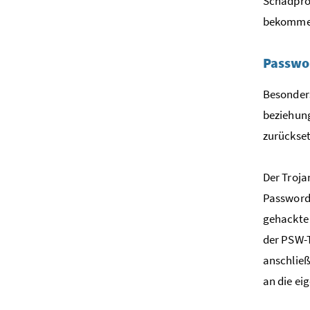
Schadpro
bekommen 
Passwor
Besonder
beziehung
zurückset
Der Troja
Password 
gehackte 
der PSW-T
anschließ
an die ei