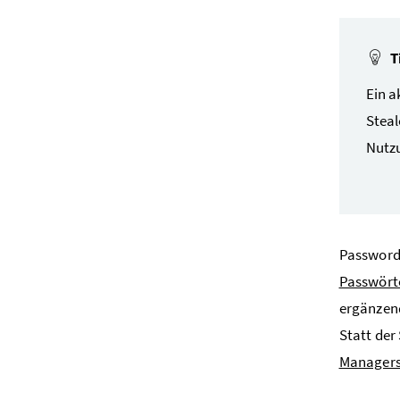
T
Ein a
Steal
Nutzu
Password 
Passwört
ergänze
Statt der
Manager