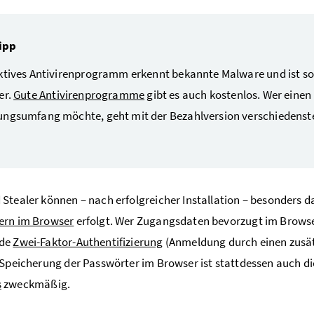
ipp
ktives Antivirenprogramm erkennt bekannte Malware und ist s
er.
Gute Antivirenprogramme
gibt es auch kostenlos. Wer eine
ngsumfang möchte, geht mit der Bezahlversion verschiedenste
Stealer können ­– nach erfolgreicher Installation – besonders d
ern im Browser
erfolgt. Wer Zugangsdaten bevorzugt im Browser
nde
Zwei-Faktor-Authentifizierung
(Anmeldung durch einen zusätz
 Speicherung der Passwörter im Browser ist stattdessen auch d
s
zweckmäßig.