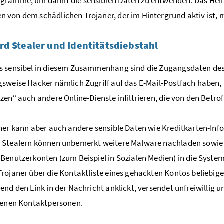
gramme, um damit die sensiblen Daten zu entwenden. Das Heim
von dem schädlichen Trojaner, der im Hintergrund aktiv ist, m
d Stealer und Identitätsdiebstahl
s sensibel in diesem Zusammenhang sind die Zugangsdaten des
sweise Hacker nämlich Zugriff auf das E-Mail-Postfach haben, 
zen“ auch andere Online-Dienste infiltrieren, die von den Betr
ner kann aber auch andere sensible Daten wie Kreditkarten-In
Stealern können unbemerkt weitere Malware nachladen sowie di
Benutzerkonten (zum Beispiel in Sozialen Medien) in die System
rojaner über die Kontaktliste eines gehackten Kontos beliebige
end den Link in der Nachricht anklickt, versendet unfreiwillig
genen Kontaktpersonen.