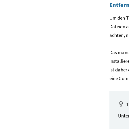
Entfer
Um den Tr
Dateien a
achten, n
Das manue
installie
ist dahe
eine Comp
T
Unte