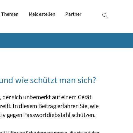
Themen
Meldestellen
Partner
Suche einb
 und wie schützt man sich?
, der sich unbemerkt auf einem Gerät
ift. In diesem Beitrag erfahren Sie, wie
tiv gegen Passwortdiebstahl schützen.
mit Hilfe von Schadprogrammen, die sie auf den