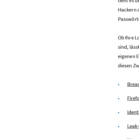
Geht es u
Hackern o
Passwörte
Ob Ihre L
sind, läs
eigenen E
diesen Zw
Brea
Firef
Ident
Leak