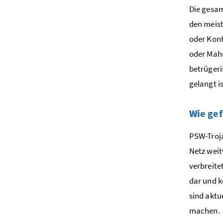
Die gesam
den meist
oder Kont
oder Mahn
betrügeri
gelangt 
Wie gef
PSW-Troja
Netz weit
verbreite
dar und k
sind aktu
machen.