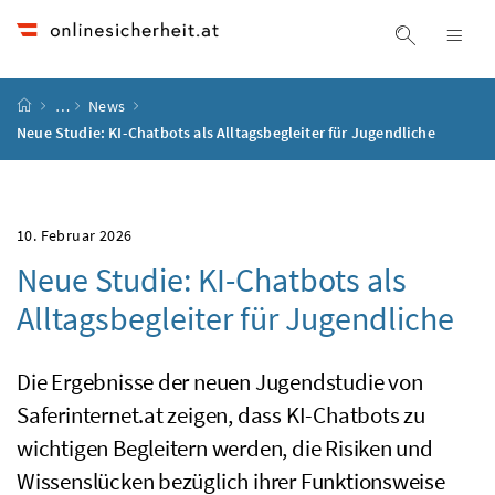
Accesskey
Accesskey
Accesskey
Accesskey
Zum Inhalt
Zum Hauptmenü
Zum Untermenü
Zur Suche
[4]
[1]
[3]
[2]
Suche ein
Nav
Startseite
…
News
Neue Studie: KI-Chatbots als Alltagsbegleiter für Jugendliche
10. Februar 2026
Neue Studie: KI-Chatbots als
Alltagsbegleiter für Jugendliche
Die Ergebnisse der neuen Jugendstudie von
Saferinternet.at zeigen, dass KI-Chatbots zu
wichtigen Begleitern werden, die Risiken und
Wissenslücken bezüglich ihrer Funktionsweise