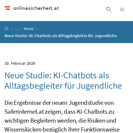
Accesskey
Accesskey
Accesskey
Accesskey
Zum Inhalt
Zum Hauptmenü
Zum Untermenü
Zur Suche
[4]
[1]
[3]
[2]
Suche ein
Nav
Startseite
…
News
Neue Studie: KI-Chatbots als Alltagsbegleiter für Jugendliche
10. Februar 2026
Neue Studie: KI-Chatbots als
Alltagsbegleiter für Jugendliche
Die Ergebnisse der neuen Jugendstudie von
Saferinternet.at zeigen, dass KI-Chatbots zu
wichtigen Begleitern werden, die Risiken und
Wissenslücken bezüglich ihrer Funktionsweise