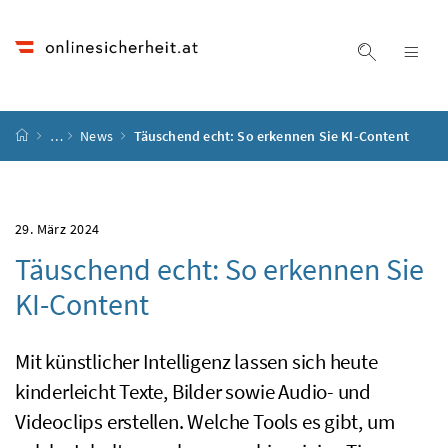
Accesskey
Accesskey
Accesskey
Accesskey
Zum Inhalt
Zum Hauptmenü
Zum Untermenü
Zur Suche
[4]
[1]
[3]
[2]
Suche ein
Nav
Startseite
…
News
Täuschend echt: So erkennen Sie KI-Content
29. März 2024
Täuschend echt: So erkennen Sie
KI-Content
Mit künstlicher Intelligenz lassen sich heute
kinderleicht Texte, Bilder sowie Audio- und
Videoclips erstellen. Welche Tools es gibt, um