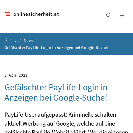
Accesskey
Accesskey
Accesskey
Accesskey
Zum Inhalt
Zum Hauptmenü
Zum Untermenü
Zur Suche
[4]
[1]
[3]
[2]
Suche ein
Nav
Startseite
…
News
Gefälschter PayLife-Login in Anzeigen bei Google-Suche!
3. April 2023
Gefälschter PayLife-Login in
Anzeigen bei Google-Suche!
PayLife-User aufgepasst: Kriminelle schalten
aktuell Werbung auf Google, welche auf eine
gefälschte PayLife-Website führt. Wer die eigenen