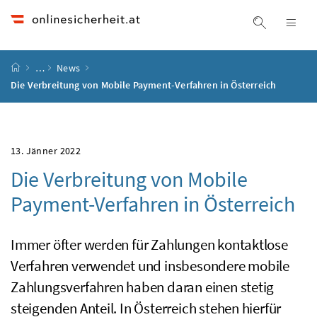
Accesskey
Accesskey
Accesskey
Accesskey
Zum Inhalt
Zum Hauptmenü
Zum Untermenü
Zur Suche
[4]
[1]
[3]
[2]
Suche ein
Nav
Startseite
…
News
Die Verbreitung von Mobile Payment-Verfahren in Österreich
13. Jänner 2022
Die Verbreitung von Mobile
Payment-Verfahren in Österreich
Immer öfter werden für Zahlungen kontaktlose
Verfahren verwendet und insbesondere mobile
Zahlungsverfahren haben daran einen stetig
steigenden Anteil. In Österreich stehen hierfür