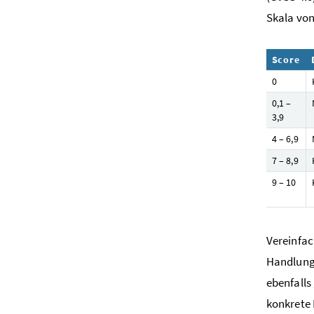
Skala von 
Score
0
0,1 –
3,9
4 – 6,9
7 – 8,9
9 – 10
Vereinfac
Handlungs
ebenfalls
konkrete