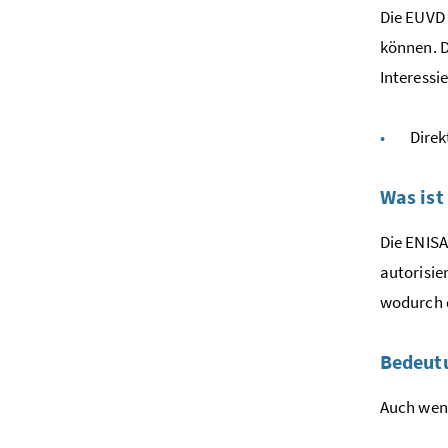
Die EUVD 
können. D
Interessi
Direk
Was ist
Die ENISA
autorisie
wodurch d
Bedeutu
Auch wenn