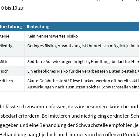
0 bis 10 zu:
Einstufung
Bedeutung
Keine
Kein nennenswertes Risiko
Niedrig
Geringes Risiko, Ausnutzung ist theoretisch möglich jedoch
Mittel
Spürbare Auswirkungen möglich, Handlungsbedarf für Herst
Hoch
Ein erhebliches Risiko für die verarbeiteten Daten besteht,
Kritisch
Akute Gefahr besteht! Diese Lücken werden oft bereits aktiv
Auswirkungen nach ausnutzen solcher Schwachstellen sin
ht lässt sich zusammenfassen, dass insbesondere kritische un
bedarf erfordern. Bei mittleren und niedrig eingeordneten Sc
 gegeben und eine Behandlung der Schwachstelle empfohlen, j
 Behandlung hängt jedoch auch immer vom betroffenen Produkt