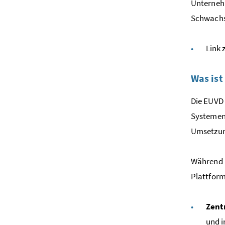
Unternehm
Schwachst
Link 
Was ist
Die EUVD 
Systemen 
Umsetzung
Während m
Plattform
Zent
und 