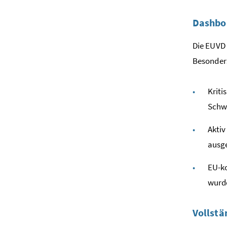
Dashboa
Die EUVD 
Besonders
Kriti
Schwa
Aktiv
ausg
EU-ko
wurd
Vollstä