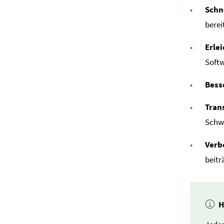
Schn
berei
Erle
Softw
Bess
Tran
Schwa
Verb
beitr
H