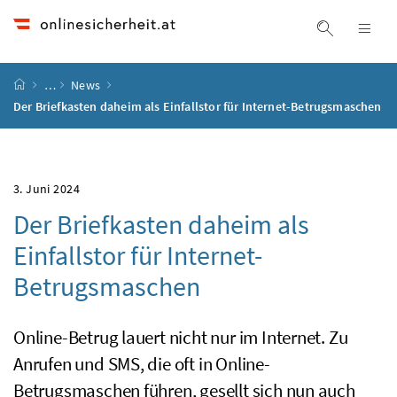
Accesskey
Accesskey
Accesskey
Accesskey
Zum Inhalt
Zum Hauptmenü
Zum Untermenü
Zur Suche
[4]
[1]
[3]
[2]
Suche ein
Nav
Startseite
…
News
Der Briefkasten daheim als Einfallstor für Internet-Betrugsmaschen
3. Juni 2024
Der Briefkasten daheim als
Einfallstor für Internet-
Betrugsmaschen
Online-Betrug lauert nicht nur im Internet. Zu
Anrufen und SMS, die oft in Online-
Betrugsmaschen führen, gesellt sich nun auch