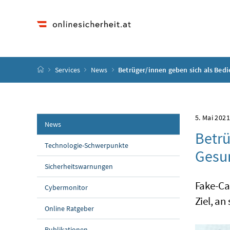
Accesskey
Accesskey
Accesskey
Accesskey
Zum Inhalt
Zum Hauptmenü
Zum Untermenü
Zur Suche
[4]
[1]
[3]
[2]
Startseite
Services
News
Betrüger/innen geben sich als Bedi
5. Mai 202
News
Betrü
Technologie-Schwerpunkte
Gesu
Sicherheitswarnungen
Fake-Ca
Cybermonitor
Ziel, a
Online Ratgeber
Publikationen