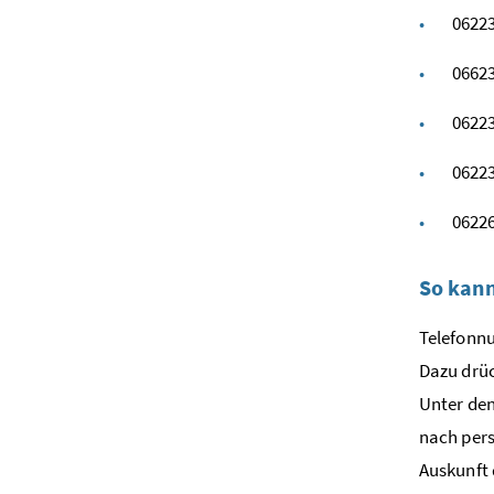
0622
0662
0622
0622
0622
So kann
Telefonn
Dazu drüc
Unter den
nach pers
Auskunft