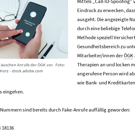
Mittels „
Call-ID-Spoofing
“ 
Eindruck zu erwecken, das
ausgeht. Die angezeigte N
durch eine beliebige Telef
Methode speziell Versicher
Gesundheitsbereich zu unter
Mitarbeiter/innen der
ÖGK
Therapien an und locken m
 täuschen Anrufe der ÖGK vor.
Foto:
 Horz - stock.adobe.com
angerufene Person wird abs
wie Bank- und Kreditkarten
ls eingehen.
Nummern sind bereits durch Fake-Anrufe auffällig geworden:
3 18136