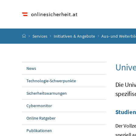
Accesskey
Accesskey
Accesskey
Accesskey
Zum Inhalt
Zum Hauptmenü
Zum Untermenü
Zur Suche
[4]
[1]
[3]
[2]
Startseite
Services
Initiativen & Angebote
Aus- und Weiterbi
Unive
News
Technologie-Schwerpunkte
Die Univ
spezifi
Sicherheitswarnungen
Cybermonitor
Studie
Online Ratgeber
Der Vollz
Publikationen
speziell 