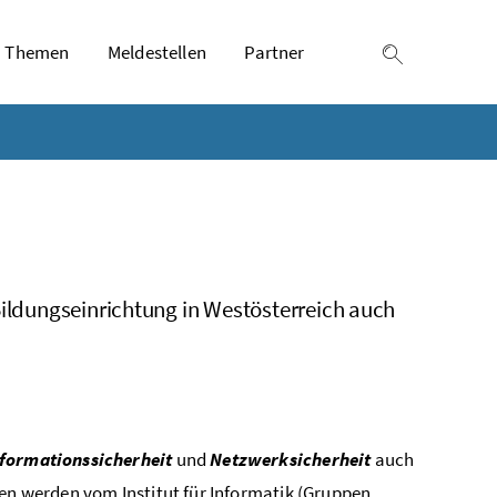
Themen
Meldestellen
Partner
Suche einb
Bildungseinrichtung in Westösterreich auch
formationssicherheit
und
Netzwerksicherheit
auch
en werden vom Institut für Informatik (Gruppen