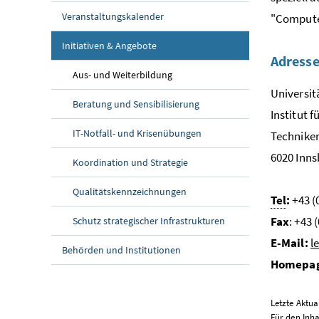
Veranstaltungskalender
"Compute
Initiativen & Angebote
Adress
Aus- und Weiterbildung
Universit
Beratung und Sensibilisierung
Institut f
IT-Notfall- und Krisenübungen
Technike
6020 Inns
Koordination und Strategie
Qualitätskennzeichnungen
Tel
:
+43 (
Fax
: +43 
Schutz strategischer Infrastrukturen
E-Mail:
l
Behörden und Institutionen
Homepa
Letzte Aktua
Für den Inha