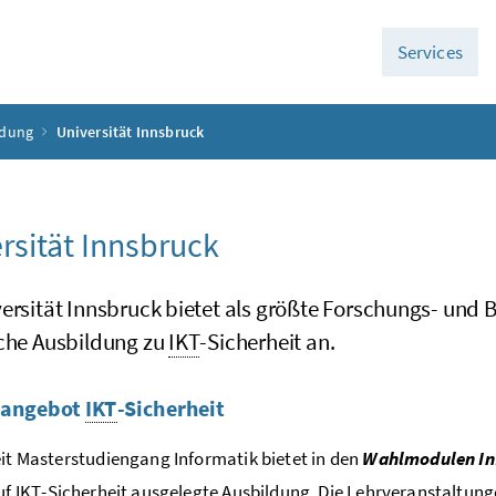
Services
ldung
Universität Innsbruck
rsität Innsbruck
ersität Innsbruck bietet als größte Forschungs- und 
sche Ausbildung zu
IKT
-Sicherheit an.
nangebot
IKT
-Sicherheit
eit Masterstudiengang Informatik bietet in den
Wahlmodulen In
auf
IKT
-Sicherheit ausgelegte Ausbildung. Die Lehrveranstaltung