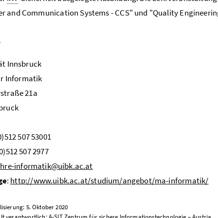
r and Communication Systems - CCS" und "Quality Engineering
e
ät Innsbruck
ür Informatik
rstraße 21a
bruck
0)512 507 53001
(0)512 507 2977
ehre-informatik@uibk.ac.at
ge
:
http://www.uibk.ac.at/studium/angebot/ma-informatik/
lisierung: 5. Oktober 2020
lt verantwortlich: A-SIT Zentrum für sichere Informationstechnologie – Austria