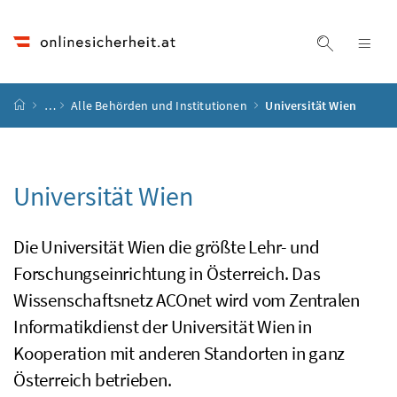
Accesskey
Accesskey
Accesskey
Accesskey
Zum Inhalt
Zum Hauptmenü
Zum Untermenü
Zur Suche
[4]
[1]
[3]
[2]
Suche ein
Nav
Startseite
…
Alle Behörden und Institutionen
Universität Wien
Universität Wien
Die Universität Wien die größte Lehr- und
Forschungseinrichtung in Österreich. Das
Wissenschaftsnetz
ACOnet
wird vom Zentralen
Informatikdienst der Universität Wien in
Kooperation mit anderen Standorten in ganz
Österreich betrieben.