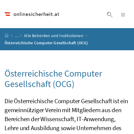
Accesskey
Accesskey
Accesskey
Accesskey
Zum Inhalt
Zum Hauptmenü
Zum Untermenü
Zur Suche
[4]
[1]
[3]
[2]
Suche ein
Nav
Startseite
…
Alle Behörden und Institutionen
Österreichische Computer Gesellschaft (OCG)
Österreichische Computer
Gesellschaft (
OCG
)
Die Österreichische Computer Gesellschaft ist ein
gemeinnütziger Verein mit Mitgliedern aus den
Bereichen der Wissenschaft,
IT
-Anwendung,
Lehre und Ausbildung sowie Unternehmen des